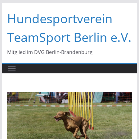
Zum
Hundesportverein
Inhalt
springen
TeamSport Berlin e.V.
Mitglied im DVG Berlin-Brandenburg