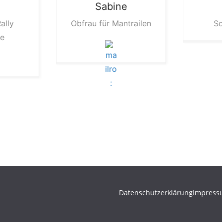
Sabine
ally
Obfrau für Mantrailen
So
e
Datenschutzerklärung
Impres