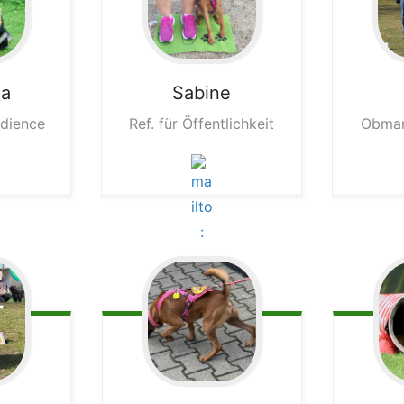
ha
Sabine
edience
Ref. für Öffentlichkeit
Obman