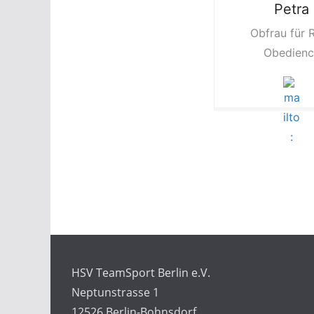
Petra
Obfrau für R
Obedienc
HSV TeamSport Berlin e.V.
Neptunstrasse 1
12526 Berlin-Bohnsdorf