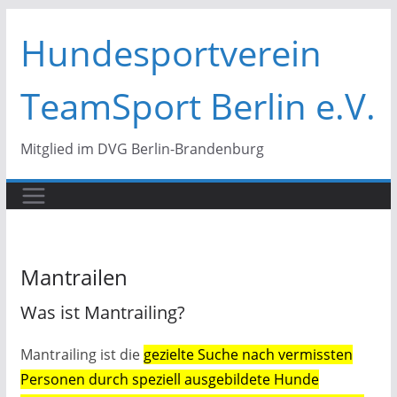
Zum
Hundesportverein
Inhalt
springen
TeamSport Berlin e.V.
Mitglied im DVG Berlin-Brandenburg
Mantrailen
Was ist Mantrailing?
Mantrailing ist die
gezielte Suche nach vermissten
Personen durch speziell ausgebildete Hunde