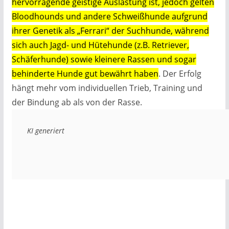
hervorragende geistige Auslastung ist, jedoch gelten
Bloodhounds und andere Schweißhunde aufgrund
ihrer Genetik als „Ferrari“ der Suchhunde, während
sich auch Jagd- und Hütehunde (z.B. Retriever,
Schäferhunde) sowie kleinere Rassen und sogar
behinderte Hunde gut bewährt haben
.
Der Erfolg
hängt mehr vom individuellen Trieb, Training und
der Bindung ab als von der Rasse.
KI generiert